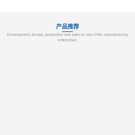
产品推荐
Development, design, production and sales in one of the manufacturing
enterprises