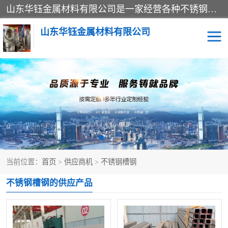
山东华钰金属材料有限公司是一家经营各种不锈钢管材、板材、圆钢、法兰、封头、型材等产品的公司；主营产品有：不锈钢管，激光切割，管件标准件，不锈钢圆钢，不锈钢人孔，不锈钢亮管，不锈钢角钢，不锈钢加工，不锈钢管子，不锈钢工业方管，不锈钢封头，不锈钢法兰，不锈钢阀门，不锈钢槽钢，不锈钢扁钢，不锈钢板等；可为客户制作各种规格的型材及不锈钢配件、非标准件及各种容器具等，能满足客户的不同采购要求。
山东华钰金属材料有限公司
不锈钢管
激光切割
管件标准件
不锈钢圆钢
不锈钢人孔
不锈钢亮管
当前位置：
首页
>
供应商机
>
不锈钢槽钢
不锈钢角钢
不锈钢加工
不锈钢槽钢的供应产品
不锈钢板
不锈钢工业方管
不锈钢封头
不锈钢法兰