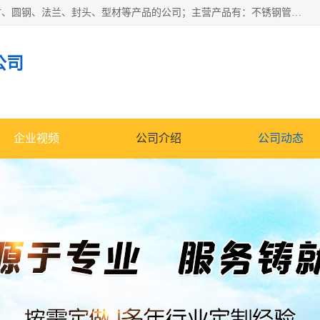
山东华钰金属材料有限公司是一家经营各种不锈钢管材、板材、圆钢、法兰、封头、型材等产品的公司；主营产品有：不锈钢管，激光切割，管件标准件，不锈钢圆钢，不锈钢人孔，不锈钢亮管，不锈钢角钢，不锈钢加工，不锈钢管子，不锈钢工业方管，不锈钢封头，不锈钢法兰，不锈钢阀门，不锈钢槽钢，不锈钢扁钢，不锈钢板等；可为客户制作各种规格的型材及不锈钢配件、非标准件及各种容器具等，能满足客户的不同采购要求。
公司
企业视频
公司介绍
公司动态