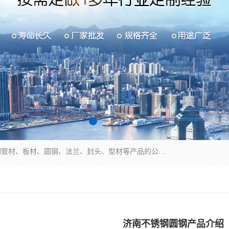
山东华钰金属材料有限公司是一家经营各种不锈钢管材、板材、圆钢、法兰、封头、型材等产品的公司；主营产品有：不锈钢管，激光切割，管件标准件，不锈钢圆钢，不锈钢人孔，不锈钢亮管，不锈钢角钢，不锈钢加工，不锈钢管子，不锈钢工业方管，不锈钢封头，不锈钢法兰，不锈钢阀门，不锈钢槽钢，不锈钢扁钢，不锈钢板等；可为客户制作各种规格的型材及不锈钢配件、非标准件及各种容器具等，能满足客户的不同采购要求。
济南不锈钢圆钢产品介绍