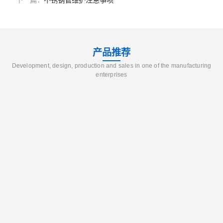
下一篇：
不锈钢管维护注意事项
产品推荐
Development, design, production and sales in one of the manufacturing
enterprises