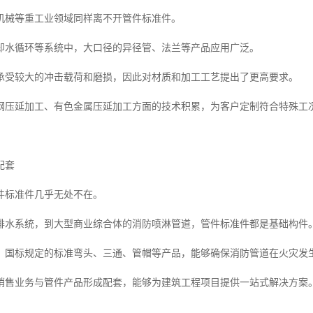
机械等重工业领域同样离不开管件标准件。
却水循环等系统中，大口径的异径管、法兰等产品应用广泛。
承受较大的冲击载荷和磨损，因此对材质和加工工艺提出了更高要求。
钢压延加工、有色金属压延加工方面的技术积累，为客户定制符合特殊工
配套
件标准件几乎无处不在。
排水系统，到大型商业综合体的消防喷淋管道，管件标准件都是基础构件
，国标规定的标准弯头、三通、管帽等产品，能够确保消防管道在火灾发
销售业务与管件产品形成配套，能够为建筑工程项目提供一站式解决方案