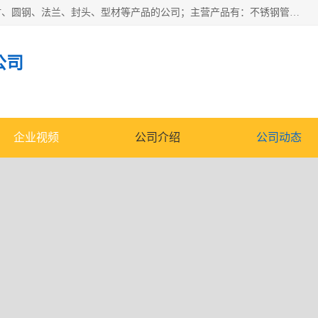
山东华钰金属材料有限公司是一家经营各种不锈钢管材、板材、圆钢、法兰、封头、型材等产品的公司；主营产品有：不锈钢管，激光切割，管件标准件，不锈钢圆钢，不锈钢人孔，不锈钢亮管，不锈钢角钢，不锈钢加工，不锈钢管子，不锈钢工业方管，不锈钢封头，不锈钢法兰，不锈钢阀门，不锈钢槽钢，不锈钢扁钢，不锈钢板等；可为客户制作各种规格的型材及不锈钢配件、非标准件及各种容器具等，能满足客户的不同采购要求。
公司
企业视频
公司介绍
公司动态