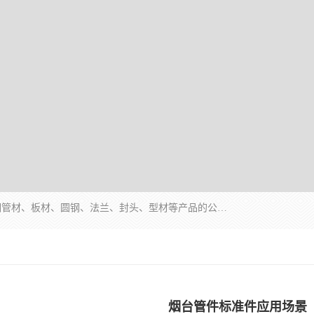
山东华钰金属材料有限公司是一家经营各种不锈钢管材、板材、圆钢、法兰、封头、型材等产品的公司；主营产品有：不锈钢管，激光切割，管件标准件，不锈钢圆钢，不锈钢人孔，不锈钢亮管，不锈钢角钢，不锈钢加工，不锈钢管子，不锈钢工业方管，不锈钢封头，不锈钢法兰，不锈钢阀门，不锈钢槽钢，不锈钢扁钢，不锈钢板等；可为客户制作各种规格的型材及不锈钢配件、非标准件及各种容器具等，能满足客户的不同采购要求。
烟台管件标准件应用场景