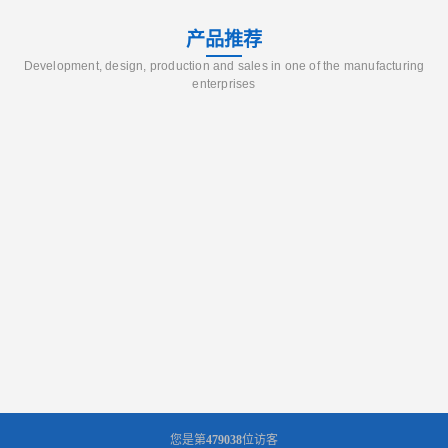
产品推荐
Development, design, production and sales in one of the manufacturing
enterprises
您是第
479038
位访客