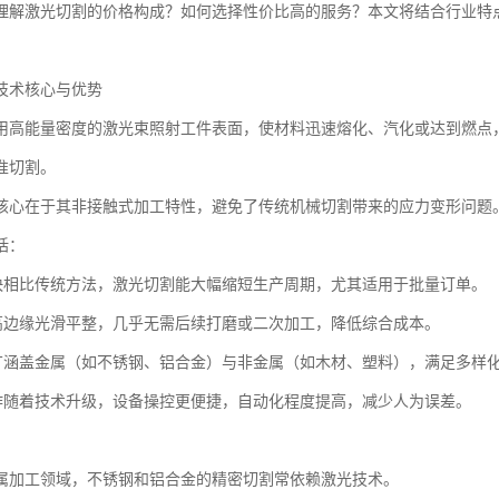
理解激光切割的价格构成？如何选择性价比高的服务？本文将结合行业特
技术核心与优势
用高能量密度的激光束照射工件表面，使材料迅速熔化、汽化或达到燃点
准切割。
核心在于其非接触式加工特性，避免了传统机械切割带来的应力变形问题
括：
度快相比传统方法，激光切割能大幅缩短生产周期，尤其适用于批量订单。
量高边缘光滑平整，几乎无需后续打磨或二次加工，降低综合成本。
用广涵盖金属（如不锈钢、铝合金）与非金属（如木材、塑料），满足多样
操作随着技术升级，设备操控更便捷，自动化程度提高，减少人为误差。
属加工领域，不锈钢和铝合金的精密切割常依赖激光技术。