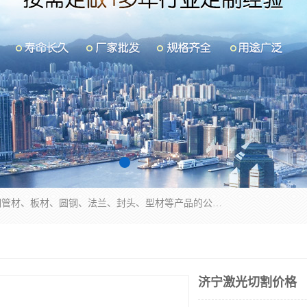
山东华钰金属材料有限公司是一家经营各种不锈钢管材、板材、圆钢、法兰、封头、型材等产品的公司；主营产品有：不锈钢管，激光切割，管件标准件，不锈钢圆钢，不锈钢人孔，不锈钢亮管，不锈钢角钢，不锈钢加工，不锈钢管子，不锈钢工业方管，不锈钢封头，不锈钢法兰，不锈钢阀门，不锈钢槽钢，不锈钢扁钢，不锈钢板等；可为客户制作各种规格的型材及不锈钢配件、非标准件及各种容器具等，能满足客户的不同采购要求。
济宁激光切割价格