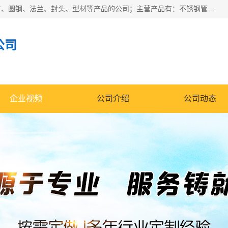
山东华钰金属材料有限公司是一家经营各种不锈钢管材、板材、圆钢、法兰、封头、型材等产品的公司；主营产品有：不锈钢管，激光切割，管件标准件，不锈钢圆钢，不锈钢人孔，不锈钢亮管，不锈钢角钢，不锈钢加工，不锈钢管子，不锈钢工业方管，不锈钢封头，不锈钢法兰，不锈钢阀门，不锈钢槽钢，不锈钢扁钢，不锈钢板等；可为客户制作各种规格的型材及不锈钢配件、非标准件及各种容器具等，能满足客户的不同采购要求。
公司
企业视频
公司介绍
公司动态