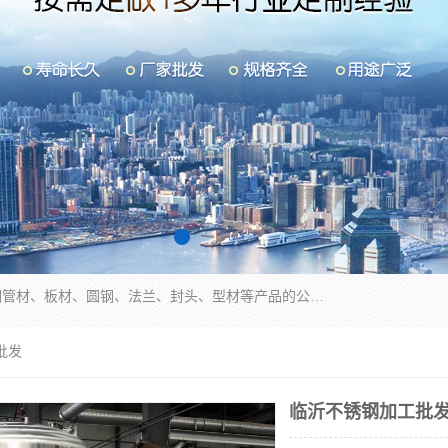
山东华钰金属材料有限公司是一家经营各种不锈钢管材、板材、圆钢、法兰、封头、型材等产品的公司；主营产品有：不锈钢管，激光切割，管件标准件，不锈钢圆钢，不锈钢人孔，不锈钢亮管，不锈钢角钢，不锈钢加工，不锈钢管子，不锈钢工业方管，不锈钢封头，不锈钢法兰，不锈钢阀门，不锈钢槽钢，不锈钢扁钢，不锈钢板等；可为客户制作各种规格的型材及不锈钢配件、非标准件及各种容器具等，能满足客户的不同采购要求。
批发
临沂不锈钢加工批