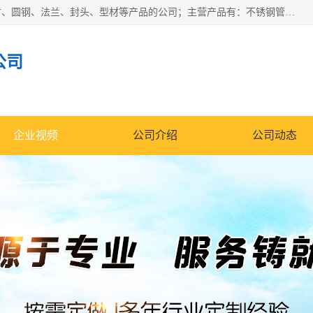
山东华钰金属材料有限公司是一家经营各种不锈钢管材、板材、圆钢、法兰、封头、型材等产品的公司；主营产品有：不锈钢管，激光切割，管件标准件，不锈钢圆钢，不锈钢人孔，不锈钢亮管，不锈钢角钢，不锈钢加工，不锈钢管子，不锈钢工业方管，不锈钢封头，不锈钢法兰，不锈钢阀门，不锈钢槽钢，不锈钢扁钢，不锈钢板等；可为客户制作各种规格的型材及不锈钢配件、非标准件及各种容器具等，能满足客户的不同采购要求。
公司
企业视频
公司介绍
公司动态