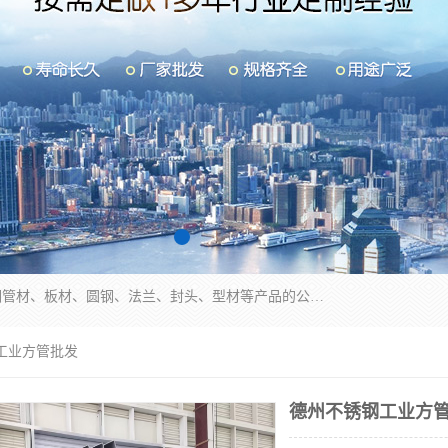
山东华钰金属材料有限公司是一家经营各种不锈钢管材、板材、圆钢、法兰、封头、型材等产品的公司；主营产品有：不锈钢管，激光切割，管件标准件，不锈钢圆钢，不锈钢人孔，不锈钢亮管，不锈钢角钢，不锈钢加工，不锈钢管子，不锈钢工业方管，不锈钢封头，不锈钢法兰，不锈钢阀门，不锈钢槽钢，不锈钢扁钢，不锈钢板等；可为客户制作各种规格的型材及不锈钢配件、非标准件及各种容器具等，能满足客户的不同采购要求。
工业方管批发
德州不锈钢工业方