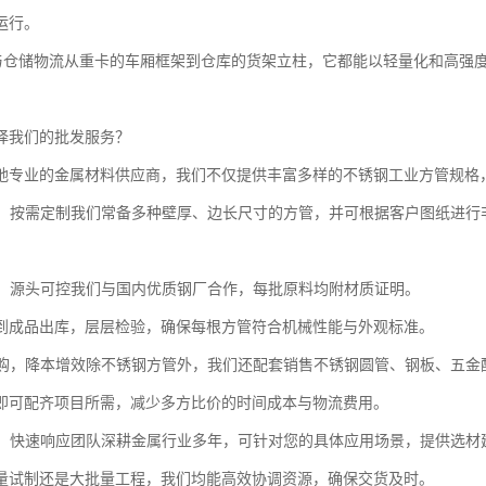
运行。
输与仓储物流从重卡的车厢框架到仓库的货架立柱，它都能以轻量化和高强
择我们的批发服务？
地专业的金属材料供应商，我们不仅提供丰富多样的不锈钢工业方管规格
齐全，按需定制我们常备多种壁厚、边长尺寸的方管，并可根据客户图纸进
。
保障，源头可控我们与国内优质钢厂合作，每批原料均附材质证明。
到成品出库，层层检验，确保每根方管符合机械性能与外观标准。
式采购，降本增效除不锈钢方管外，我们还配套销售不锈钢圆管、钢板、五
即可配齐项目所需，减少多方比价的时间成本与物流费用。
服务，快速响应团队深耕金属行业多年，可针对您的具体应用场景，提供选材
量试制还是大批量工程，我们均能高效协调资源，确保交货及时。