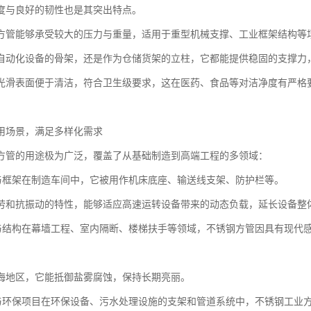
度与良好的韧性也是其突出特点。
方管能够承受较大的压力与重量，适用于重型机械支撑、工业框架结构等
自动化设备的骨架，还是作为仓储货架的立柱，它都能提供稳固的支撑力
光滑表面便于清洁，符合卫生级要求，这在医药、食品等对洁净度有严格
用场景，满足多样化需求
方管的用途极为广泛，覆盖了从基础制造到高端工程的多领域：
备与框架在制造车间中，它被用作机床底座、输送线支架、防护栏等。
劳和抗振动的特性，能够适应高速运转设备带来的动态负载，延长设备整
饰与结构在幕墙工程、室内隔断、楼梯扶手等领域，不锈钢方管因具有现代
海地区，它能抵御盐雾腐蚀，保持长期亮丽。
材与环保项目在环保设备、污水处理设施的支架和管道系统中，不锈钢工业