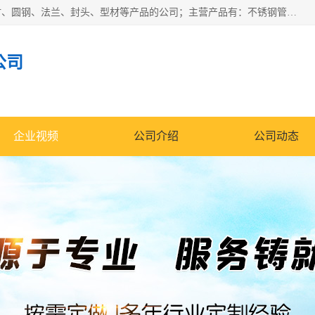
山东华钰金属材料有限公司是一家经营各种不锈钢管材、板材、圆钢、法兰、封头、型材等产品的公司；主营产品有：不锈钢管，激光切割，管件标准件，不锈钢圆钢，不锈钢人孔，不锈钢亮管，不锈钢角钢，不锈钢加工，不锈钢管子，不锈钢工业方管，不锈钢封头，不锈钢法兰，不锈钢阀门，不锈钢槽钢，不锈钢扁钢，不锈钢板等；可为客户制作各种规格的型材及不锈钢配件、非标准件及各种容器具等，能满足客户的不同采购要求。
公司
企业视频
公司介绍
公司动态