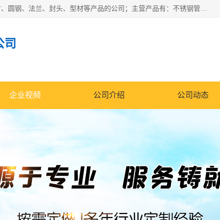
山东华钰金属材料有限公司是一家经营各种不锈钢管材、板材、圆钢、法兰、封头、型材等产品的公司；主营产品有：不锈钢管，激光切割，管件标准件，不锈钢圆钢，不锈钢人孔，不锈钢亮管，不锈钢角钢，不锈钢加工，不锈钢管子，不锈钢工业方管，不锈钢封头，不锈钢法兰，不锈钢阀门，不锈钢槽钢，不锈钢扁钢，不锈钢板等；可为客户制作各种规格的型材及不锈钢配件、非标准件及各种容器具等，能满足客户的不同采购要求。
公司
企业视频
公司介绍
公司动态