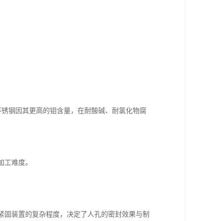
L不锈钢因其更高的钼含量，在耐酸碱、耐氯化物腐
加工难度。
及紧固装置的复杂程度，决定了人孔的密封效果与制