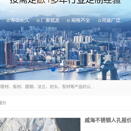
山东华钰金属材料有限公司是一家经营各种不锈钢管材、板材、圆钢、法兰、封头、型材等产品的公司；主营产品有：不锈钢管，激光切割，管件标准件，不锈钢圆钢，不锈钢人孔，不锈钢亮管，不锈钢角钢，不锈钢加工，不锈钢管子，不锈钢工业方管，不锈钢封头，不锈钢法兰，不锈钢阀门，不锈钢槽钢，不锈钢扁钢，不锈钢板等；可为客户制作各种规格的型材及不锈钢配件、非标准件及各种容器具等，能满足客户的不同采购要求。
报价
威海不锈钢人孔报