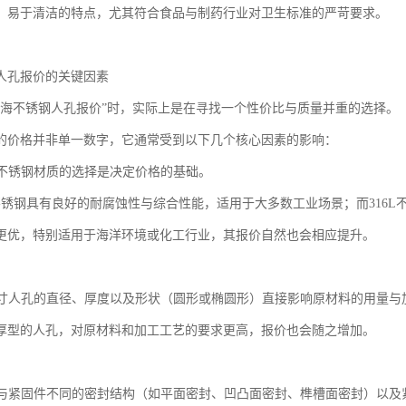
、易于清洁的特点，尤其符合食品与制药行业对卫生标准的严苛要求。
人孔报价的关键因素
威海不锈钢人孔报价”时，实际上是在寻找一个性价比与质量并重的选择。
的价格并非单一数字，它通常受到以下几个核心因素的影响：
等级不锈钢材质的选择是决定价格的基础。
4不锈钢具有良好的耐腐蚀性与综合性能，适用于大多数工业场景；而316
更优，特别适用于海洋环境或化工行业，其报价自然也会相应提升。
与尺寸人孔的直径、厚度以及形状（圆形或椭圆形）直接影响原材料的用量与
厚型的人孔，对原材料和加工工艺的要求更高，报价也会随之增加。
形式与紧固件不同的密封结构（如平面密封、凹凸面密封、榫槽面密封）以