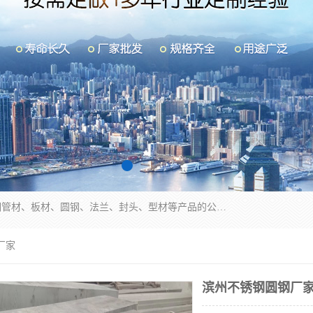
山东华钰金属材料有限公司是一家经营各种不锈钢管材、板材、圆钢、法兰、封头、型材等产品的公司；主营产品有：不锈钢管，激光切割，管件标准件，不锈钢圆钢，不锈钢人孔，不锈钢亮管，不锈钢角钢，不锈钢加工，不锈钢管子，不锈钢工业方管，不锈钢封头，不锈钢法兰，不锈钢阀门，不锈钢槽钢，不锈钢扁钢，不锈钢板等；可为客户制作各种规格的型材及不锈钢配件、非标准件及各种容器具等，能满足客户的不同采购要求。
厂家
滨州不锈钢圆钢厂