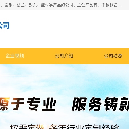
山东华钰金属材料有限公司是一家经营各种不锈钢管材、板材、圆钢、法兰、封头、型材等产品的公司；主营产品有：不锈钢管，激光切割，管件标准件，不锈钢圆钢，不锈钢人孔，不锈钢亮管，不锈钢角钢，不锈钢加工，不锈钢管子，不锈钢工业方管，不锈钢封头，不锈钢法兰，不锈钢阀门，不锈钢槽钢，不锈钢扁钢，不锈钢板等；可为客户制作各种规格的型材及不锈钢配件、非标准件及各种容器具等，能满足客户的不同采购要求。
公司
企业视频
公司介绍
公司动态