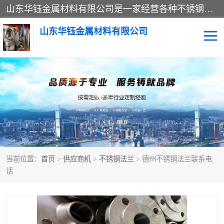
山东华钰金属材料有限公司是一家经营各种不锈钢管材、板材、圆钢、法兰、封头、型材等产品的公司；主营产品有：不锈钢管，激光切割，管件标准件，不锈钢圆钢，不锈钢人孔，不锈钢亮管，不锈钢角钢，不锈钢加工，不锈钢管子，不锈钢工业方管，不锈钢封头，不锈钢法兰，不锈钢阀门，不锈钢槽钢，不锈钢扁钢，不锈钢板等；可为客户制作各种规格的型材及不锈钢配件、非标准件及各种容器具等，能满足客户的不同采购要求。
山东华钰金属材料有限公司
不锈钢管
激光切割
管件标准件
不锈钢圆钢
不锈钢人孔
不锈钢亮管
当前位置：
首页
>
供应商机
>
不锈钢法兰
> 德州不锈钢法兰联系电
不锈钢角钢
不锈钢加工
话
不锈钢板
不锈钢工业方管
不锈钢封头
不锈钢法兰