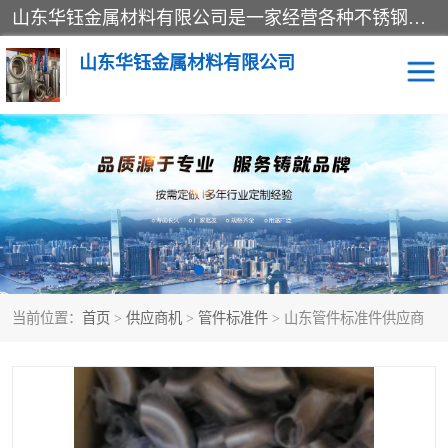
山东华钰金属材料有限公司是一家经营各种不锈钢管材、板材、圆钢、法兰、封头、型材等产品的公司；主营产品有：不锈钢管，激光切割，管件标准件，不锈钢圆钢，不锈钢人孔，不锈钢亮管，不锈钢角钢，不锈钢加工，不锈钢管子，不锈钢工业方管，不锈钢封头，不锈钢法兰，不锈钢阀门，不锈钢槽钢，不锈钢扁钢，不锈钢板等；可为客户制作各种规格的型材及不锈钢配件、非标准件及各种容器具等，能满足客户的不同采购要求。
山东华钰金属材料有限公司
不锈钢管
激光切割
管件标准件
不锈钢圆钢
不锈钢人孔
不锈钢亮管
当前位置：
首页
>
供应商机
>
管件标准件
> 山东管件标准件供应商
不锈钢角钢
不锈钢加工
不锈钢板
不锈钢工业方管
不锈钢封头
不锈钢法兰