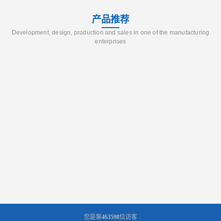
产品推荐
Development, design, production and sales in one of the manufacturing
enterprises
您是第
463598
位访客