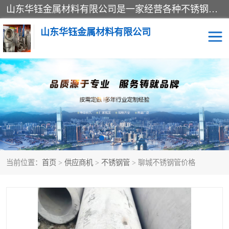
山东华钰金属材料有限公司是一家经营各种不锈钢管材、板材、圆钢、法兰、封头、型材等产品的公司；主营产品有：不锈钢管，激光切割，管件标准件，不锈钢圆钢，不锈钢人孔，不锈钢亮管，不锈钢角钢，不锈钢加工，不锈钢管子，不锈钢工业方管，不锈钢封头，不锈钢法兰，不锈钢阀门，不锈钢槽钢，不锈钢扁钢，不锈钢板等；可为客户制作各种规格的型材及不锈钢配件、非标准件及各种容器具等，能满足客户的不同采购要求。
山东华钰金属材料有限公司
不锈钢管
激光切割
管件标准件
不锈钢圆钢
不锈钢人孔
不锈钢亮管
当前位置：
首页
>
供应商机
>
不锈钢管
> 聊城不锈钢管价格
不锈钢角钢
不锈钢加工
不锈钢板
不锈钢工业方管
不锈钢封头
不锈钢法兰