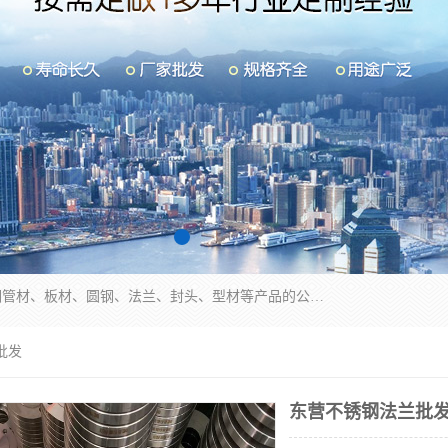
山东华钰金属材料有限公司是一家经营各种不锈钢管材、板材、圆钢、法兰、封头、型材等产品的公司；主营产品有：不锈钢管，激光切割，管件标准件，不锈钢圆钢，不锈钢人孔，不锈钢亮管，不锈钢角钢，不锈钢加工，不锈钢管子，不锈钢工业方管，不锈钢封头，不锈钢法兰，不锈钢阀门，不锈钢槽钢，不锈钢扁钢，不锈钢板等；可为客户制作各种规格的型材及不锈钢配件、非标准件及各种容器具等，能满足客户的不同采购要求。
批发
东营不锈钢法兰批