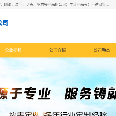
山东华钰金属材料有限公司是一家经营各种不锈钢管材、板材、圆钢、法兰、封头、型材等产品的公司；主营产品有：不锈钢管，激光切割，管件标准件，不锈钢圆钢，不锈钢人孔，不锈钢亮管，不锈钢角钢，不锈钢加工，不锈钢管子，不锈钢工业方管，不锈钢封头，不锈钢法兰，不锈钢阀门，不锈钢槽钢，不锈钢扁钢，不锈钢板等；可为客户制作各种规格的型材及不锈钢配件、非标准件及各种容器具等，能满足客户的不同采购要求。
公司
企业视频
公司介绍
公司动态