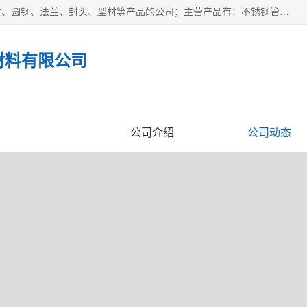
山东华钰金属材料有限公司是一家经营各种不锈钢管材、板材、圆钢、法兰、封头、型材等产品的公司；主营产品有：不锈钢管，激光切割，管件标准件，不锈钢圆钢，不锈钢人孔，不锈钢亮管，不锈钢角钢，不锈钢加工，不锈钢管子，不锈钢工业方管，不锈钢封头，不锈钢法兰，不锈钢阀门，不锈钢槽钢，不锈钢扁钢，不锈钢板等；可为客户制作各种规格的型材及不锈钢配件、非标准件及各种容器具等，能满足客户的不同采购要求。
材料有限公司
企业视频
公司介绍
公司动态