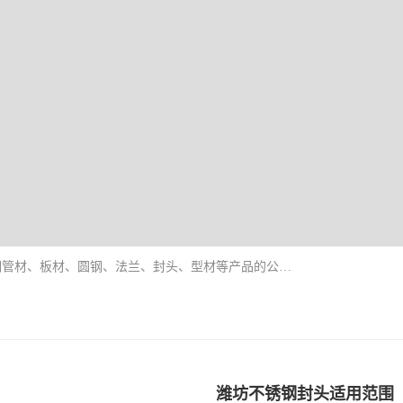
山东华钰金属材料有限公司是一家经营各种不锈钢管材、板材、圆钢、法兰、封头、型材等产品的公司；主营产品有：不锈钢管，激光切割，管件标准件，不锈钢圆钢，不锈钢人孔，不锈钢亮管，不锈钢角钢，不锈钢加工，不锈钢管子，不锈钢工业方管，不锈钢封头，不锈钢法兰，不锈钢阀门，不锈钢槽钢，不锈钢扁钢，不锈钢板等；可为客户制作各种规格的型材及不锈钢配件、非标准件及各种容器具等，能满足客户的不同采购要求。
潍坊不锈钢封头适用范围