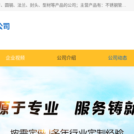
山东华钰金属材料有限公司是一家经营各种不锈钢管材、板材、圆钢、法兰、封头、型材等产品的公司；主营产品有：不锈钢管，激光切割，管件标准件，不锈钢圆钢，不锈钢人孔，不锈钢亮管，不锈钢角钢，不锈钢加工，不锈钢管子，不锈钢工业方管，不锈钢封头，不锈钢法兰，不锈钢阀门，不锈钢槽钢，不锈钢扁钢，不锈钢板等；可为客户制作各种规格的型材及不锈钢配件、非标准件及各种容器具等，能满足客户的不同采购要求。
公司
企业视频
公司介绍
公司动态