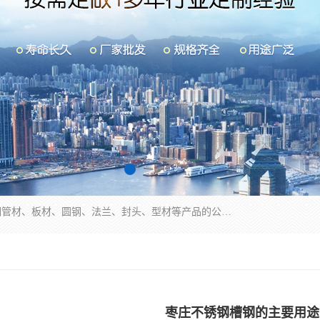
山东华钰金属材料有限公司是一家经营各种不锈钢管材、板材、圆钢、法兰、封头、型材等产品的公司；主营产品有：不锈钢管，激光切割，管件标准件，不锈钢圆钢，不锈钢人孔，不锈钢亮管，不锈钢角钢，不锈钢加工，不锈钢管子，不锈钢工业方管，不锈钢封头，不锈钢法兰，不锈钢阀门，不锈钢槽钢，不锈钢扁钢，不锈钢板等；可为客户制作各种规格的型材及不锈钢配件、非标准件及各种容器具等，能满足客户的不同采购要求。
枣庄不锈钢槽钢的主要用途