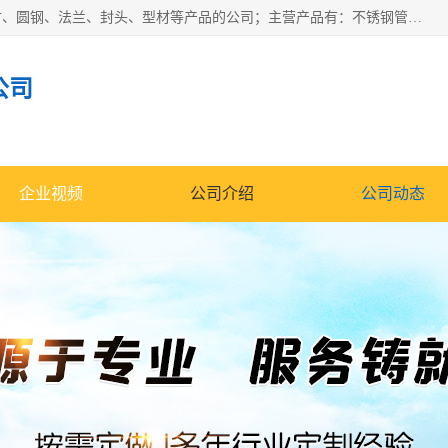
山东华钰金属材料有限公司是一家经营各种不锈钢管材、板材、圆钢、法兰、封头、型材等产品的公司；主营产品有：不锈钢管，激光切割，管件标准件，不锈钢圆钢，不锈钢人孔，不锈钢亮管，不锈钢角钢，不锈钢加工，不锈钢管子，不锈钢工业方管，不锈钢封头，不锈钢法兰，不锈钢阀门，不锈钢槽钢，不锈钢扁钢，不锈钢板等；可为客户制作各种规格的型材及不锈钢配件、非标准件及各种容器具等，能满足客户的不同采购要求。
公司
企业视频
公司介绍
公司动态