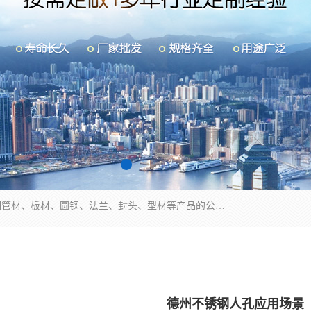
山东华钰金属材料有限公司是一家经营各种不锈钢管材、板材、圆钢、法兰、封头、型材等产品的公司；主营产品有：不锈钢管，激光切割，管件标准件，不锈钢圆钢，不锈钢人孔，不锈钢亮管，不锈钢角钢，不锈钢加工，不锈钢管子，不锈钢工业方管，不锈钢封头，不锈钢法兰，不锈钢阀门，不锈钢槽钢，不锈钢扁钢，不锈钢板等；可为客户制作各种规格的型材及不锈钢配件、非标准件及各种容器具等，能满足客户的不同采购要求。
德州不锈钢人孔应用场景