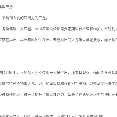
典型应用
，不锈钢人孔的应用尤为广泛。
，各类储罐、反应釜、蒸馏塔等设备都需要定期进行检查和维护，不锈钢
常存在高温、高压和腐蚀性介质，普通材质的人孔难以满足要求，而不锈
的储油罐上，不锈钢人孔不仅用于人员进出，还兼具观察、通风等多种功
提供的特种不锈钢人孔，采用加厚板材和强化密封结构，能够承受极端工
经过特殊处理，进一步提升了抗腐蚀能力，延长了在恶劣环境中的使用寿
在液化天然气（LNG）储运设施中，不锈钢人孔也发挥着关键作用。