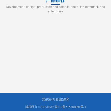
产品推荐
Development, design, production and sales in one of the manufacturing
enterprises
您是第
471431
位访客
版权所有 ©2026-08-07
鲁ICP备2022040891号-3