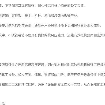
域，不锈钢因其现代感强、耐久性高且维护简便而备受青睐。
制造出门窗框架、扶手、栏杆、幕墙和装饰面板等产品。
够提升建筑的整体美观，还能在户外恶劣环境下长期保持其外观和性能。
筑中，不锈钢幕墙不仅具有良好的抗风压能力，还能有效抵抗酸雨和紫外
及强腐蚀性介质和高温高压环境，因此对材料的耐腐蚀性和机械强度要求
的化工设备，如反应釜、储罐、管道和阀门等，能够在这些极端条件下稳
择和加工工艺的精准控制，确保了设备的安全性和可靠性，从而保障化工
设施