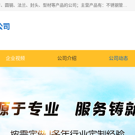
山东华钰金属材料有限公司是一家经营各种不锈钢管材、板材、圆钢、法兰、封头、型材等产品的公司；主营产品有：不锈钢管，激光切割，管件标准件，不锈钢圆钢，不锈钢人孔，不锈钢亮管，不锈钢角钢，不锈钢加工，不锈钢管子，不锈钢工业方管，不锈钢封头，不锈钢法兰，不锈钢阀门，不锈钢槽钢，不锈钢扁钢，不锈钢板等；可为客户制作各种规格的型材及不锈钢配件、非标准件及各种容器具等，能满足客户的不同采购要求。
公司
企业视频
公司介绍
公司动态