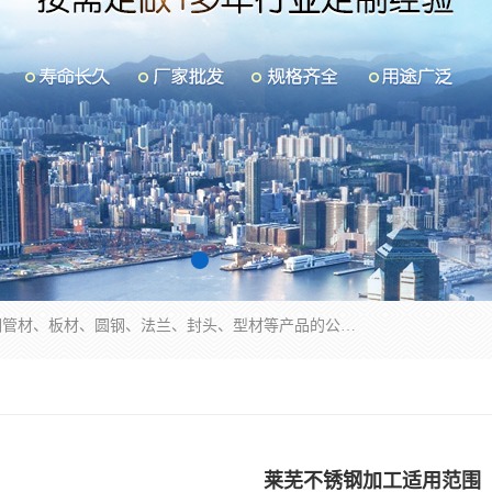
山东华钰金属材料有限公司是一家经营各种不锈钢管材、板材、圆钢、法兰、封头、型材等产品的公司；主营产品有：不锈钢管，激光切割，管件标准件，不锈钢圆钢，不锈钢人孔，不锈钢亮管，不锈钢角钢，不锈钢加工，不锈钢管子，不锈钢工业方管，不锈钢封头，不锈钢法兰，不锈钢阀门，不锈钢槽钢，不锈钢扁钢，不锈钢板等；可为客户制作各种规格的型材及不锈钢配件、非标准件及各种容器具等，能满足客户的不同采购要求。
莱芜不锈钢加工适用范围