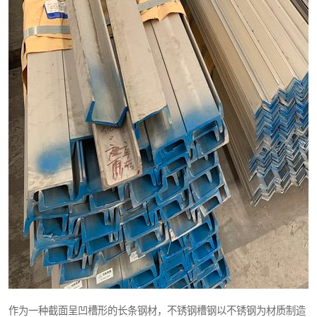
作为一种截面呈凹槽形的长条钢材，不锈钢槽钢以不锈钢为材质制造