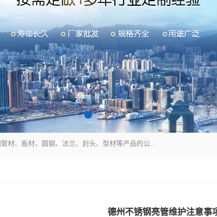
山东华钰金属材料有限公司是一家经营各种不锈钢管材、板材、圆钢、法兰、封头、型材等产品的公司；主营产品有：不锈钢管，激光切割，管件标准件，不锈钢圆钢，不锈钢人孔，不锈钢亮管，不锈钢角钢，不锈钢加工，不锈钢管子，不锈钢工业方管，不锈钢封头，不锈钢法兰，不锈钢阀门，不锈钢槽钢，不锈钢扁钢，不锈钢板等；可为客户制作各种规格的型材及不锈钢配件、非标准件及各种容器具等，能满足客户的不同采购要求。
德州不锈钢亮管维护注意事