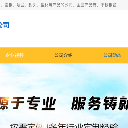
山东华钰金属材料有限公司是一家经营各种不锈钢管材、板材、圆钢、法兰、封头、型材等产品的公司；主营产品有：不锈钢管，激光切割，管件标准件，不锈钢圆钢，不锈钢人孔，不锈钢亮管，不锈钢角钢，不锈钢加工，不锈钢管子，不锈钢工业方管，不锈钢封头，不锈钢法兰，不锈钢阀门，不锈钢槽钢，不锈钢扁钢，不锈钢板等；可为客户制作各种规格的型材及不锈钢配件、非标准件及各种容器具等，能满足客户的不同采购要求。
公司
企业视频
公司介绍
公司动态