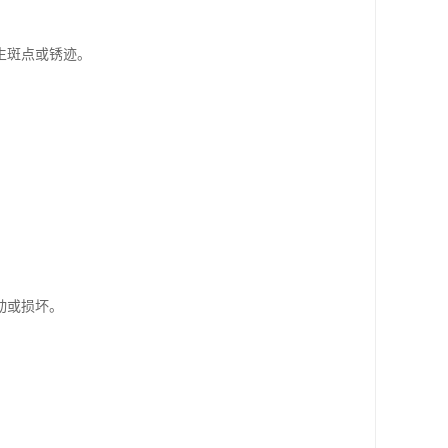
生斑点或锈迹。
动或损坏。