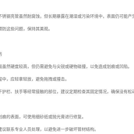
不锈钢亮管虽然耐腐蚀，但长期暴露在潮湿或污染环境中，表面仍可能产
预防这些问题，保持其美观。
伤
面虽然硬度较高，但仍需避免与尖锐或硬物碰撞，以免造成划痕或凹陷。
程中，应轻拿轻放，避免拖拽或撞击。
于护栏、扶手等经常接触的部位，建议定期检查其固定情况，确保没有松
划痕的表面，可使用细砂纸或抛光膏进行修复。
建议联系专业人员处理，以避免进一步破坏管材结构。