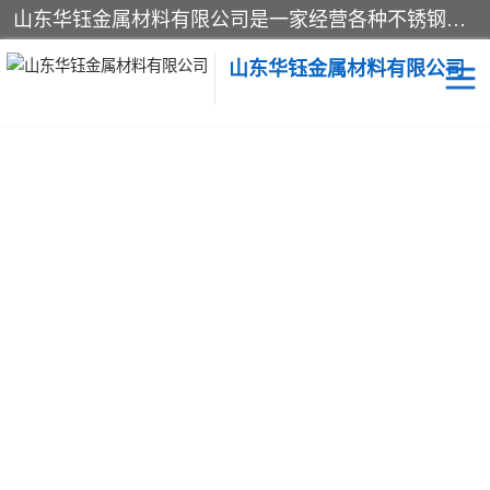
山东华钰金属材料有限公司是一家经营各种不锈钢管材、板材、圆钢、法兰、封头、型材等产品的公司；主营产品有：不锈钢管，激光切割，管件标准件，不锈钢圆钢，不锈钢人孔，不锈钢亮管，不锈钢角钢，不锈钢加工，不锈钢管子，不锈钢工业方管，不锈钢封头，不锈钢法兰，不锈钢阀门，不锈钢槽钢，不锈钢扁钢，不锈钢板等；可为客户制作各种规格的型材及不锈钢配件、非标准件及各种容器具等，能满足客户的不同采购要求。
山东华钰金属材料有限公司