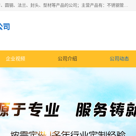
山东华钰金属材料有限公司是一家经营各种不锈钢管材、板材、圆钢、法兰、封头、型材等产品的公司；主营产品有：不锈钢管，激光切割，管件标准件，不锈钢圆钢，不锈钢人孔，不锈钢亮管，不锈钢角钢，不锈钢加工，不锈钢管子，不锈钢工业方管，不锈钢封头，不锈钢法兰，不锈钢阀门，不锈钢槽钢，不锈钢扁钢，不锈钢板等；可为客户制作各种规格的型材及不锈钢配件、非标准件及各种容器具等，能满足客户的不同采购要求。
公司
企业视频
公司介绍
公司动态