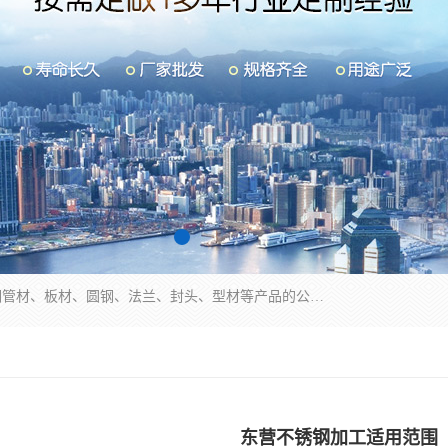
山东华钰金属材料有限公司是一家经营各种不锈钢管材、板材、圆钢、法兰、封头、型材等产品的公司；主营产品有：不锈钢管，激光切割，管件标准件，不锈钢圆钢，不锈钢人孔，不锈钢亮管，不锈钢角钢，不锈钢加工，不锈钢管子，不锈钢工业方管，不锈钢封头，不锈钢法兰，不锈钢阀门，不锈钢槽钢，不锈钢扁钢，不锈钢板等；可为客户制作各种规格的型材及不锈钢配件、非标准件及各种容器具等，能满足客户的不同采购要求。
东营不锈钢加工适用范围