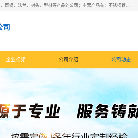
山东华钰金属材料有限公司是一家经营各种不锈钢管材、板材、圆钢、法兰、封头、型材等产品的公司；主营产品有：不锈钢管，激光切割，管件标准件，不锈钢圆钢，不锈钢人孔，不锈钢亮管，不锈钢角钢，不锈钢加工，不锈钢管子，不锈钢工业方管，不锈钢封头，不锈钢法兰，不锈钢阀门，不锈钢槽钢，不锈钢扁钢，不锈钢板等；可为客户制作各种规格的型材及不锈钢配件、非标准件及各种容器具等，能满足客户的不同采购要求。
公司
企业视频
公司介绍
公司动态