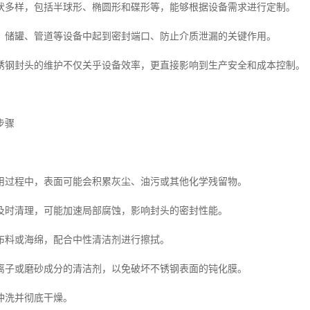
状多样，包括半球形、椭圆形和碟形等，能够根据设备需求进行定制。
、储罐、管道等设备中起到密封端口、防止介质泄漏的关键作用。
锈钢封头的维护不仅关乎设备效率，更直接影响到生产安全和成本控制。
步骤
用过程中，表面可能会积累灰尘、油污或其他化学残留物。
及时清理，可能加速局部腐蚀，影响封头的密封性能。
布料或海绵，配合中性清洁剂进行擦拭。
离子或磨砂成分的清洁剂，以免破坏不锈钢表面的钝化膜。
冲洗并彻底干燥。