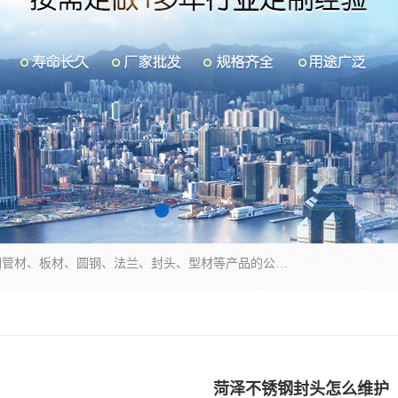
山东华钰金属材料有限公司是一家经营各种不锈钢管材、板材、圆钢、法兰、封头、型材等产品的公司；主营产品有：不锈钢管，激光切割，管件标准件，不锈钢圆钢，不锈钢人孔，不锈钢亮管，不锈钢角钢，不锈钢加工，不锈钢管子，不锈钢工业方管，不锈钢封头，不锈钢法兰，不锈钢阀门，不锈钢槽钢，不锈钢扁钢，不锈钢板等；可为客户制作各种规格的型材及不锈钢配件、非标准件及各种容器具等，能满足客户的不同采购要求。
菏泽不锈钢封头怎么维护