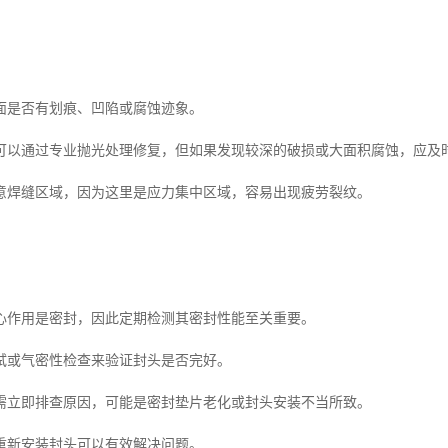
面是否有划痕、凹陷或腐蚀迹象。
可以通过专业抛光处理修复，但如果发现较深的破损或大面积腐蚀，应及
意焊缝区域，因为这里是应力集中区域，容易出现疲劳裂纹。
心作用是密封，因此定期检测其密封性能至关重要。
试或气密性检查来验证封头是否完好。
需立即排查原因，可能是密封垫片老化或封头安装不当所致。
重新安装封头可以有效解决问题。