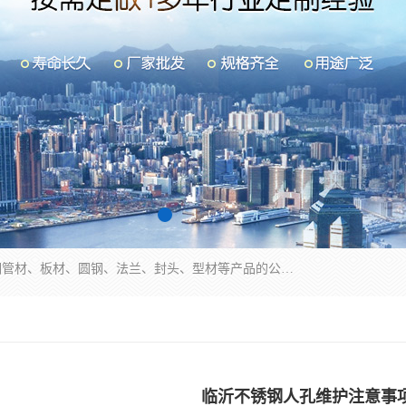
山东华钰金属材料有限公司是一家经营各种不锈钢管材、板材、圆钢、法兰、封头、型材等产品的公司；主营产品有：不锈钢管，激光切割，管件标准件，不锈钢圆钢，不锈钢人孔，不锈钢亮管，不锈钢角钢，不锈钢加工，不锈钢管子，不锈钢工业方管，不锈钢封头，不锈钢法兰，不锈钢阀门，不锈钢槽钢，不锈钢扁钢，不锈钢板等；可为客户制作各种规格的型材及不锈钢配件、非标准件及各种容器具等，能满足客户的不同采购要求。
临沂不锈钢人孔维护注意事