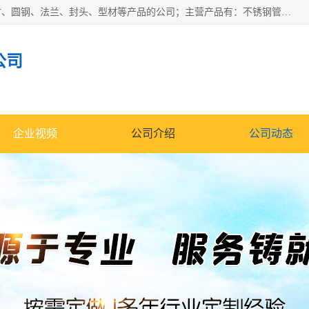
山东华钰金属材料有限公司是一家经营各种不锈钢管材、板材、圆钢、法兰、封头、型材等产品的公司；主营产品有：不锈钢管，激光切割，管件标准件，不锈钢圆钢，不锈钢人孔，不锈钢亮管，不锈钢角钢，不锈钢加工，不锈钢管子，不锈钢工业方管，不锈钢封头，不锈钢法兰，不锈钢阀门，不锈钢槽钢，不锈钢扁钢，不锈钢板等；可为客户制作各种规格的型材及不锈钢配件、非标准件及各种容器具等，能满足客户的不同采购要求。
公司
企业视频
公司介绍
公司动态