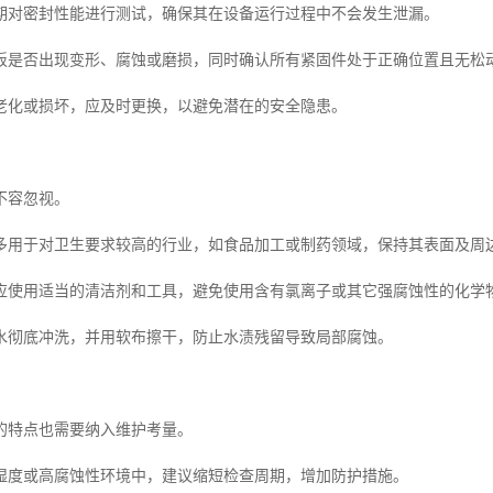
期对密封性能进行测试，确保其在设备运行过程中不会发生泄漏。
板是否出现变形、腐蚀或磨损，同时确认所有紧固件处于正确位置且无松
老化或损坏，应及时更换，以避免潜在的安全隐患。
不容忽视。
多用于对卫生要求较高的行业，如食品加工或制药领域，保持其表面及周
应使用适当的清洁剂和工具，避免使用含有氯离子或其它强腐蚀性的化学
水彻底冲洗，并用软布擦干，防止水渍残留导致局部腐蚀。
的特点也需要纳入维护考量。
湿度或高腐蚀性环境中，建议缩短检查周期，增加防护措施。