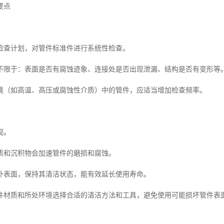
要点
。
检查计划，对管件标准件进行系统性检查。
不限于：表面是否有腐蚀迹象、连接处是否出现泄漏、结构是否有变形等
境（如高温、高压或腐蚀性介质）中的管件，应适当增加检查频率。
视。
质和沉积物会加速管件的磨损和腐蚀。
外表面，保持其清洁状态，能有效延长使用寿命。
件材质和所处环境选择合适的清洁方法和工具，避免使用可能损坏管件表