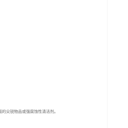
。
面的尖锐物品或强腐蚀性清洁剂。