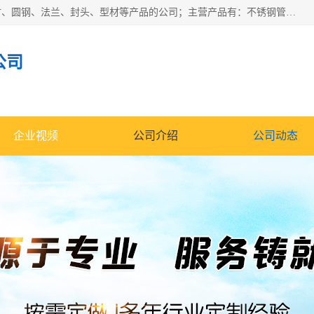
山东华钰金属材料有限公司是一家经营各种不锈钢管材、板材、圆钢、法兰、封头、型材等产品的公司；主营产品有：不锈钢管，激光切割，管件标准件，不锈钢圆钢，不锈钢人孔，不锈钢亮管，不锈钢角钢，不锈钢加工，不锈钢管子，不锈钢工业方管，不锈钢封头，不锈钢法兰，不锈钢阀门，不锈钢槽钢，不锈钢扁钢，不锈钢板等；可为客户制作各种规格的型材及不锈钢配件、非标准件及各种容器具等，能满足客户的不同采购要求。
公司
企业视频
公司介绍
公司动态