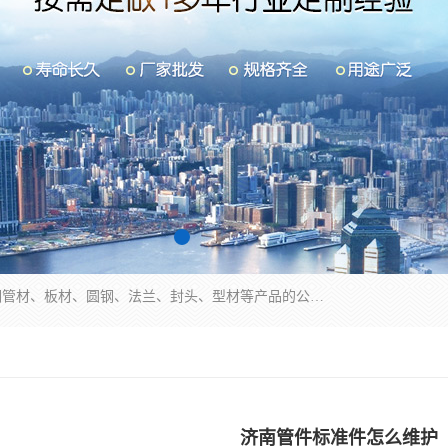
山东华钰金属材料有限公司是一家经营各种不锈钢管材、板材、圆钢、法兰、封头、型材等产品的公司；主营产品有：不锈钢管，激光切割，管件标准件，不锈钢圆钢，不锈钢人孔，不锈钢亮管，不锈钢角钢，不锈钢加工，不锈钢管子，不锈钢工业方管，不锈钢封头，不锈钢法兰，不锈钢阀门，不锈钢槽钢，不锈钢扁钢，不锈钢板等；可为客户制作各种规格的型材及不锈钢配件、非标准件及各种容器具等，能满足客户的不同采购要求。
济南管件标准件怎么维护