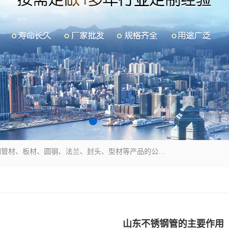
山东华钰金属材料有限公司是一家经营各种不锈钢管材、板材、圆钢、法兰、封头、型材等产品的公司；主营产品有：不锈钢管，激光切割，管件标准件，不锈钢圆钢，不锈钢人孔，不锈钢亮管，不锈钢角钢，不锈钢加工，不锈钢管子，不锈钢工业方管，不锈钢封头，不锈钢法兰，不锈钢阀门，不锈钢槽钢，不锈钢扁钢，不锈钢板等；可为客户制作各种规格的型材及不锈钢配件、非标准件及各种容器具等，能满足客户的不同采购要求。
山东不锈钢管的主要作用