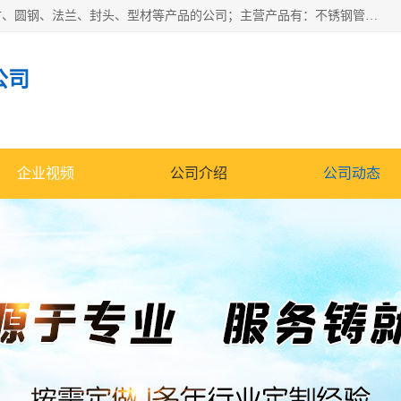
山东华钰金属材料有限公司是一家经营各种不锈钢管材、板材、圆钢、法兰、封头、型材等产品的公司；主营产品有：不锈钢管，激光切割，管件标准件，不锈钢圆钢，不锈钢人孔，不锈钢亮管，不锈钢角钢，不锈钢加工，不锈钢管子，不锈钢工业方管，不锈钢封头，不锈钢法兰，不锈钢阀门，不锈钢槽钢，不锈钢扁钢，不锈钢板等；可为客户制作各种规格的型材及不锈钢配件、非标准件及各种容器具等，能满足客户的不同采购要求。
公司
企业视频
公司介绍
公司动态