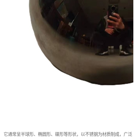
它通常呈半球形、椭圆形、碟形等形状，以不锈钢为材质制成，广泛