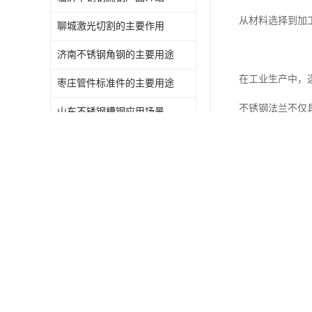
从材料选择到加
聊城激光切割的主要作用
济南不锈钢角钢的主要用途
在工业生产中，
枣庄管件标准件的主要用途
不锈钢法兰不仅
山东不锈钢槽钢应用场景
聊城不锈钢法兰产品介绍
这些特性使其成
滨州不锈钢亮管维护注意事项
莱芜不锈钢扁钢适用范围
作为专业的不锈
通过严格的质量
同时，我们密切