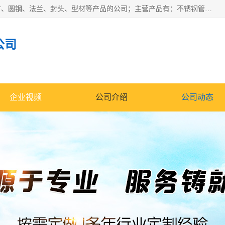
山东华钰金属材料有限公司是一家经营各种不锈钢管材、板材、圆钢、法兰、封头、型材等产品的公司；主营产品有：不锈钢管，激光切割，管件标准件，不锈钢圆钢，不锈钢人孔，不锈钢亮管，不锈钢角钢，不锈钢加工，不锈钢管子，不锈钢工业方管，不锈钢封头，不锈钢法兰，不锈钢阀门，不锈钢槽钢，不锈钢扁钢，不锈钢板等；可为客户制作各种规格的型材及不锈钢配件、非标准件及各种容器具等，能满足客户的不同采购要求。
公司
企业视频
公司介绍
公司动态