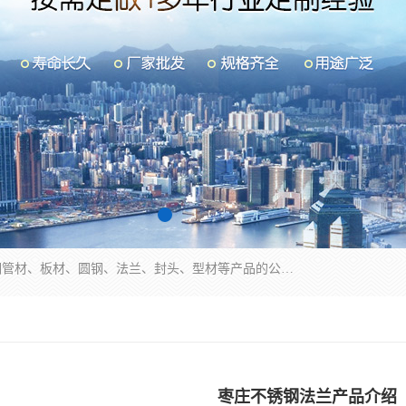
山东华钰金属材料有限公司是一家经营各种不锈钢管材、板材、圆钢、法兰、封头、型材等产品的公司；主营产品有：不锈钢管，激光切割，管件标准件，不锈钢圆钢，不锈钢人孔，不锈钢亮管，不锈钢角钢，不锈钢加工，不锈钢管子，不锈钢工业方管，不锈钢封头，不锈钢法兰，不锈钢阀门，不锈钢槽钢，不锈钢扁钢，不锈钢板等；可为客户制作各种规格的型材及不锈钢配件、非标准件及各种容器具等，能满足客户的不同采购要求。
枣庄不锈钢法兰产品介绍