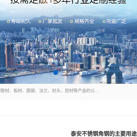
山东华钰金属材料有限公司是一家经营各种不锈钢管材、板材、圆钢、法兰、封头、型材等产品的公司；主营产品有：不锈钢管，激光切割，管件标准件，不锈钢圆钢，不锈钢人孔，不锈钢亮管，不锈钢角钢，不锈钢加工，不锈钢管子，不锈钢工业方管，不锈钢封头，不锈钢法兰，不锈钢阀门，不锈钢槽钢，不锈钢扁钢，不锈钢板等；可为客户制作各种规格的型材及不锈钢配件、非标准件及各种容器具等，能满足客户的不同采购要求。
泰安不锈钢角钢的主要用途