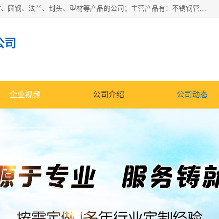
山东华钰金属材料有限公司是一家经营各种不锈钢管材、板材、圆钢、法兰、封头、型材等产品的公司；主营产品有：不锈钢管，激光切割，管件标准件，不锈钢圆钢，不锈钢人孔，不锈钢亮管，不锈钢角钢，不锈钢加工，不锈钢管子，不锈钢工业方管，不锈钢封头，不锈钢法兰，不锈钢阀门，不锈钢槽钢，不锈钢扁钢，不锈钢板等；可为客户制作各种规格的型材及不锈钢配件、非标准件及各种容器具等，能满足客户的不同采购要求。
公司
企业视频
公司介绍
公司动态