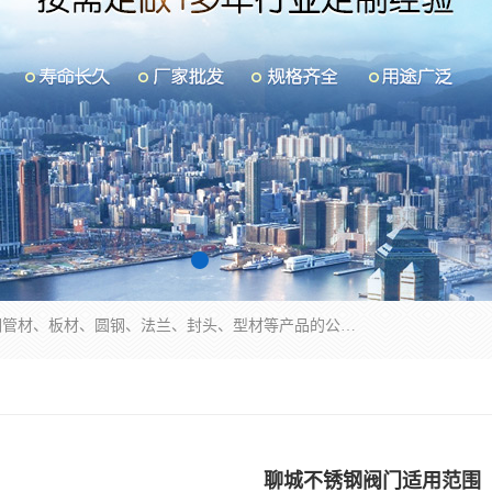
山东华钰金属材料有限公司是一家经营各种不锈钢管材、板材、圆钢、法兰、封头、型材等产品的公司；主营产品有：不锈钢管，激光切割，管件标准件，不锈钢圆钢，不锈钢人孔，不锈钢亮管，不锈钢角钢，不锈钢加工，不锈钢管子，不锈钢工业方管，不锈钢封头，不锈钢法兰，不锈钢阀门，不锈钢槽钢，不锈钢扁钢，不锈钢板等；可为客户制作各种规格的型材及不锈钢配件、非标准件及各种容器具等，能满足客户的不同采购要求。
聊城不锈钢阀门适用范围