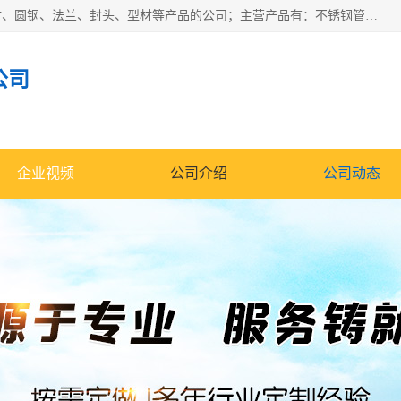
山东华钰金属材料有限公司是一家经营各种不锈钢管材、板材、圆钢、法兰、封头、型材等产品的公司；主营产品有：不锈钢管，激光切割，管件标准件，不锈钢圆钢，不锈钢人孔，不锈钢亮管，不锈钢角钢，不锈钢加工，不锈钢管子，不锈钢工业方管，不锈钢封头，不锈钢法兰，不锈钢阀门，不锈钢槽钢，不锈钢扁钢，不锈钢板等；可为客户制作各种规格的型材及不锈钢配件、非标准件及各种容器具等，能满足客户的不同采购要求。
公司
企业视频
公司介绍
公司动态