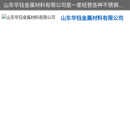
山东华钰金属材料有限公司是一家经营各种不锈钢管材、板材、圆钢、法兰、封头、型材等产品的公司；主营产品有：不锈钢管，激光切割，管件标准件，不锈钢圆钢，不锈钢人孔，不锈钢亮管，不锈钢角钢，不锈钢加工，不锈钢管子，不锈钢工业方管，不锈钢封头，不锈钢法兰，不锈钢阀门，不锈钢槽钢，不锈钢扁钢，不锈钢板等；可为客户制作各种规格的型材及不锈钢配件、非标准件及各种容器具等，能满足客户的不同采购要求。
山东华钰金属材料有限公司