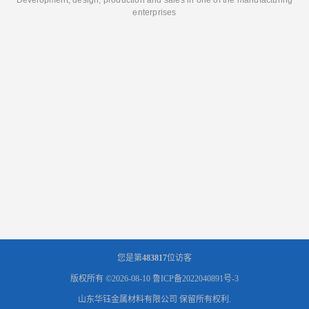
Development, design, production and sales in one of the manufacturing
enterprises
您是第
483817
位访客
版权所有 ©2026-08-10
鲁ICP备2022040891号-3
山东华钰金属材料有限公司
保留所有权利.