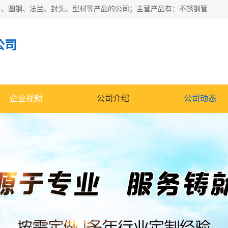
山东华钰金属材料有限公司是一家经营各种不锈钢管材、板材、圆钢、法兰、封头、型材等产品的公司；主营产品有：不锈钢管，激光切割，管件标准件，不锈钢圆钢，不锈钢人孔，不锈钢亮管，不锈钢角钢，不锈钢加工，不锈钢管子，不锈钢工业方管，不锈钢封头，不锈钢法兰，不锈钢阀门，不锈钢槽钢，不锈钢扁钢，不锈钢板等；可为客户制作各种规格的型材及不锈钢配件、非标准件及各种容器具等，能满足客户的不同采购要求。
公司
企业视频
公司介绍
公司动态