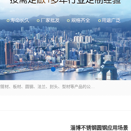
山东华钰金属材料有限公司是一家经营各种不锈钢管材、板材、圆钢、法兰、封头、型材等产品的公司；主营产品有：不锈钢管，激光切割，管件标准件，不锈钢圆钢，不锈钢人孔，不锈钢亮管，不锈钢角钢，不锈钢加工，不锈钢管子，不锈钢工业方管，不锈钢封头，不锈钢法兰，不锈钢阀门，不锈钢槽钢，不锈钢扁钢，不锈钢板等；可为客户制作各种规格的型材及不锈钢配件、非标准件及各种容器具等，能满足客户的不同采购要求。
淄博不锈钢圆钢应用场景