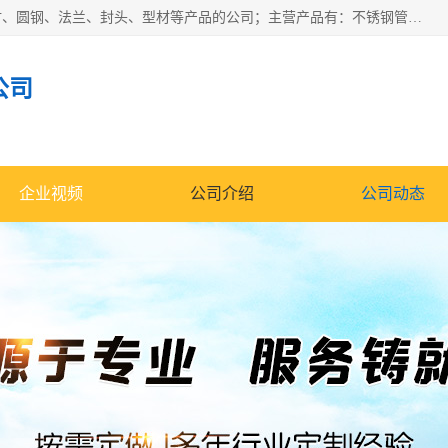
山东华钰金属材料有限公司是一家经营各种不锈钢管材、板材、圆钢、法兰、封头、型材等产品的公司；主营产品有：不锈钢管，激光切割，管件标准件，不锈钢圆钢，不锈钢人孔，不锈钢亮管，不锈钢角钢，不锈钢加工，不锈钢管子，不锈钢工业方管，不锈钢封头，不锈钢法兰，不锈钢阀门，不锈钢槽钢，不锈钢扁钢，不锈钢板等；可为客户制作各种规格的型材及不锈钢配件、非标准件及各种容器具等，能满足客户的不同采购要求。
公司
企业视频
公司介绍
公司动态