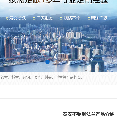
山东华钰金属材料有限公司是一家经营各种不锈钢管材、板材、圆钢、法兰、封头、型材等产品的公司；主营产品有：不锈钢管，激光切割，管件标准件，不锈钢圆钢，不锈钢人孔，不锈钢亮管，不锈钢角钢，不锈钢加工，不锈钢管子，不锈钢工业方管，不锈钢封头，不锈钢法兰，不锈钢阀门，不锈钢槽钢，不锈钢扁钢，不锈钢板等；可为客户制作各种规格的型材及不锈钢配件、非标准件及各种容器具等，能满足客户的不同采购要求。
泰安不锈钢法兰产品介绍