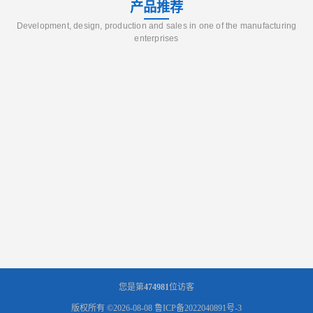
产品推荐
Development, design, production and sales in one of the manufacturing
enterprises
您是第
474981
位访客
版权所有 ©2026-08-08
鲁ICP备2022040891号-3