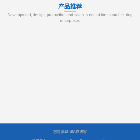
产品推荐
Development, design, production and sales in one of the manufacturing
enterprises
您是第
481483
位访客