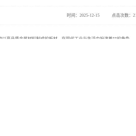
时间：2025-12-15
点击次数：21
种以高品质金属材料制成的板材，在现代工业与生活中扮演着**的角色。
广泛的应用场景，使其成为众多行业的可以选择材料。
不锈钢板的特性及其在不同领域的适用范围，为您全面解析这一材料的独
用基础
能在众多领域得到广泛应用，离不开其一系列卓越的物理和化学特性。