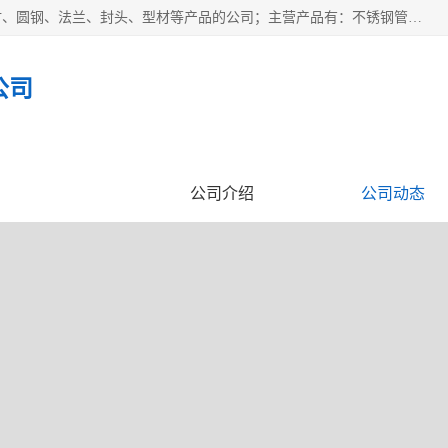
山东华钰金属材料有限公司是一家经营各种不锈钢管材、板材、圆钢、法兰、封头、型材等产品的公司；主营产品有：不锈钢管，激光切割，管件标准件，不锈钢圆钢，不锈钢人孔，不锈钢亮管，不锈钢角钢，不锈钢加工，不锈钢管子，不锈钢工业方管，不锈钢封头，不锈钢法兰，不锈钢阀门，不锈钢槽钢，不锈钢扁钢，不锈钢板等；可为客户制作各种规格的型材及不锈钢配件、非标准件及各种容器具等，能满足客户的不同采购要求。
公司
企业视频
公司介绍
公司动态