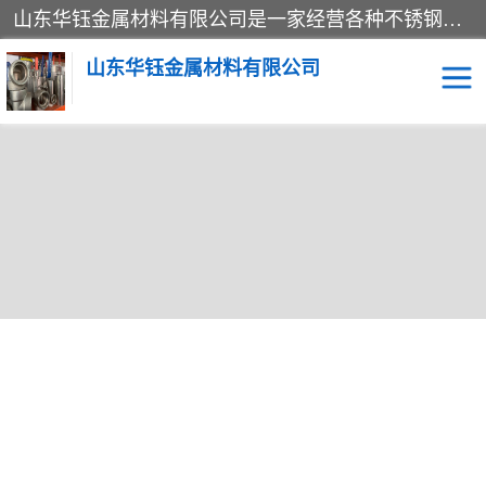
山东华钰金属材料有限公司是一家经营各种不锈钢管材、板材、圆钢、法兰、封头、型材等产品的公司；主营产品有：不锈钢管，激光切割，管件标准件，不锈钢圆钢，不锈钢人孔，不锈钢亮管，不锈钢角钢，不锈钢加工，不锈钢管子，不锈钢工业方管，不锈钢封头，不锈钢法兰，不锈钢阀门，不锈钢槽钢，不锈钢扁钢，不锈钢板等；可为客户制作各种规格的型材及不锈钢配件、非标准件及各种容器具等，能满足客户的不同采购要求。
山东华钰金属材料有限公司