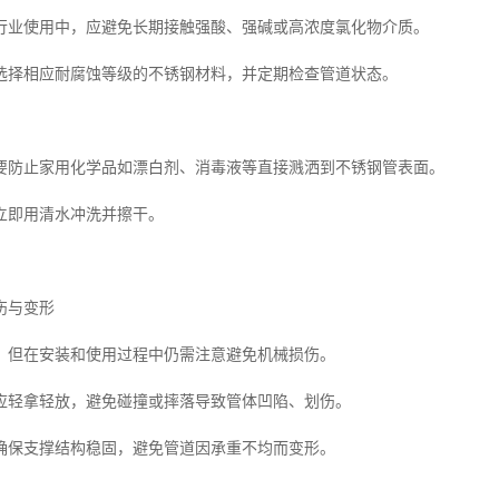
行业使用中，应避免长期接触强酸、强碱或高浓度氯化物介质。
选择相应耐腐蚀等级的不锈钢材料，并定期检查管道状态。
要防止家用化学品如漂白剂、消毒液等直接溅洒到不锈钢管表面。
立即用清水冲洗并擦干。
伤与变形
，但在安装和使用过程中仍需注意避免机械损伤。
应轻拿轻放，避免碰撞或摔落导致管体凹陷、划伤。
确保支撑结构稳固，避免管道因承重不均而变形。