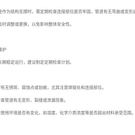
是作为结构支撑时，需定期检查连接部位是否牢固，管道有无弯曲或变形
及时调整或更换，以免影响整体安全性。
维护
长期稳定运行，建议制定定期检查计划。
观察有无锈斑、腐蚀点或划痕，尤其注意焊接处和连接部位。
：检查管道有无变形、裂缝或泄漏现象。
评估使用环境是否有变化，如湿度、化学介质浓度等是否超出材料承受范围