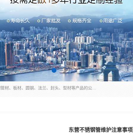
山东华钰金属材料有限公司是一家经营各种不锈钢管材、板材、圆钢、法兰、封头、型材等产品的公司；主营产品有：不锈钢管，激光切割，管件标准件，不锈钢圆钢，不锈钢人孔，不锈钢亮管，不锈钢角钢，不锈钢加工，不锈钢管子，不锈钢工业方管，不锈钢封头，不锈钢法兰，不锈钢阀门，不锈钢槽钢，不锈钢扁钢，不锈钢板等；可为客户制作各种规格的型材及不锈钢配件、非标准件及各种容器具等，能满足客户的不同采购要求。
东营不锈钢管维护注意事项