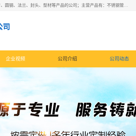
山东华钰金属材料有限公司是一家经营各种不锈钢管材、板材、圆钢、法兰、封头、型材等产品的公司；主营产品有：不锈钢管，激光切割，管件标准件，不锈钢圆钢，不锈钢人孔，不锈钢亮管，不锈钢角钢，不锈钢加工，不锈钢管子，不锈钢工业方管，不锈钢封头，不锈钢法兰，不锈钢阀门，不锈钢槽钢，不锈钢扁钢，不锈钢板等；可为客户制作各种规格的型材及不锈钢配件、非标准件及各种容器具等，能满足客户的不同采购要求。
公司
企业视频
公司介绍
公司动态