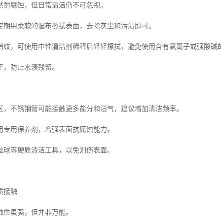
然耐腐蚀，但日常清洁仍不可忽视。
定期用柔软的湿布擦拭表面，去除灰尘和污渍即可。
指纹，可使用中性清洁剂稀释后轻轻擦拭，避免使用含有氯离子或强酸碱
干，防止水渍残留。
区，不锈钢管可能接触更多盐分和湿气，建议增加清洁频率。
用专用保养剂，增强表面抗腐蚀能力。
丝球等硬质清洁工具，以免划伤表面。
质接触
蚀性虽强，但并非万能。