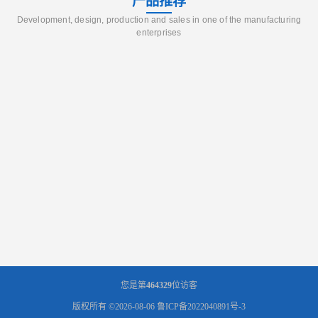
产品推荐
Development, design, production and sales in one of the manufacturing
enterprises
您是第
464329
位访客
版权所有 ©2026-08-06
鲁ICP备2022040891号-3