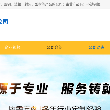
山东华钰金属材料有限公司是一家经营各种不锈钢管材、板材、圆钢、法兰、封头、型材等产品的公司；主营产品有：不锈钢管，激光切割，管件标准件，不锈钢圆钢，不锈钢人孔，不锈钢亮管，不锈钢角钢，不锈钢加工，不锈钢管子，不锈钢工业方管，不锈钢封头，不锈钢法兰，不锈钢阀门，不锈钢槽钢，不锈钢扁钢，不锈钢板等；可为客户制作各种规格的型材及不锈钢配件、非标准件及各种容器具等，能满足客户的不同采购要求。
公司
企业视频
公司介绍
公司动态