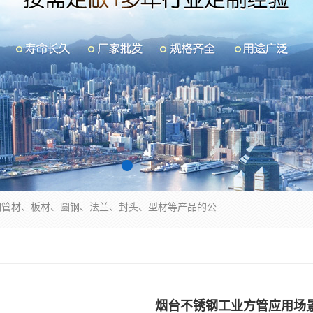
山东华钰金属材料有限公司是一家经营各种不锈钢管材、板材、圆钢、法兰、封头、型材等产品的公司；主营产品有：不锈钢管，激光切割，管件标准件，不锈钢圆钢，不锈钢人孔，不锈钢亮管，不锈钢角钢，不锈钢加工，不锈钢管子，不锈钢工业方管，不锈钢封头，不锈钢法兰，不锈钢阀门，不锈钢槽钢，不锈钢扁钢，不锈钢板等；可为客户制作各种规格的型材及不锈钢配件、非标准件及各种容器具等，能满足客户的不同采购要求。
烟台不锈钢工业方管应用场