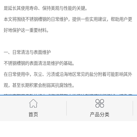
是延长其使用寿命、保持美观与性能的关键。
本文将围绕不锈钢槽钢的日常维护，提供一些实用建议，帮助用户更
好地保护这一重要材料。
一、日常清洁与表面维护
不锈钢槽钢的表面清洁是维护的基础。
在日常使用中，灰尘、污渍或沿海地区常见的盐分附着可能影响其外
观，甚至长期积累会削弱其抗腐蚀性。
建议定期用柔软的棉布或海绵蘸取中性清洁剂溶液进行擦拭，避免使
用含有氯离子或强酸碱的清洁剂，以免破坏不锈钢表面的钝化膜。
首页
产品分类
清洁后，用清水冲洗并用干布擦干，防止水渍残留。