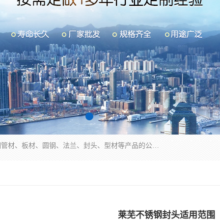
山东华钰金属材料有限公司是一家经营各种不锈钢管材、板材、圆钢、法兰、封头、型材等产品的公司；主营产品有：不锈钢管，激光切割，管件标准件，不锈钢圆钢，不锈钢人孔，不锈钢亮管，不锈钢角钢，不锈钢加工，不锈钢管子，不锈钢工业方管，不锈钢封头，不锈钢法兰，不锈钢阀门，不锈钢槽钢，不锈钢扁钢，不锈钢板等；可为客户制作各种规格的型材及不锈钢配件、非标准件及各种容器具等，能满足客户的不同采购要求。
莱芜不锈钢封头适用范围