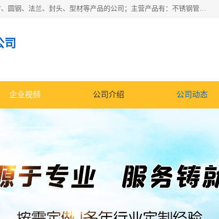
山东华钰金属材料有限公司是一家经营各种不锈钢管材、板材、圆钢、法兰、封头、型材等产品的公司；主营产品有：不锈钢管，激光切割，管件标准件，不锈钢圆钢，不锈钢人孔，不锈钢亮管，不锈钢角钢，不锈钢加工，不锈钢管子，不锈钢工业方管，不锈钢封头，不锈钢法兰，不锈钢阀门，不锈钢槽钢，不锈钢扁钢，不锈钢板等；可为客户制作各种规格的型材及不锈钢配件、非标准件及各种容器具等，能满足客户的不同采购要求。
公司
企业视频
公司介绍
公司动态