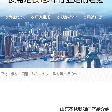
山东华钰金属材料有限公司是一家经营各种不锈钢管材、板材、圆钢、法兰、封头、型材等产品的公司；主营产品有：不锈钢管，激光切割，管件标准件，不锈钢圆钢，不锈钢人孔，不锈钢亮管，不锈钢角钢，不锈钢加工，不锈钢管子，不锈钢工业方管，不锈钢封头，不锈钢法兰，不锈钢阀门，不锈钢槽钢，不锈钢扁钢，不锈钢板等；可为客户制作各种规格的型材及不锈钢配件、非标准件及各种容器具等，能满足客户的不同采购要求。
山东不锈钢阀门产品介绍