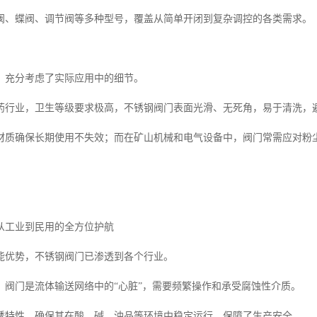
阀、蝶阀、调节阀等多种型号，覆盖从简单开闭到复杂调控的各类需求。
，充分考虑了实际应用中的细节。
药行业，卫生等级要求极高，不锈钢阀门表面光滑、无死角，易于清洗，
材质确保长期使用不失效；而在矿山机械和电气设备中，阀门常需应对粉
从工业到民用的全方位护航
能优势，不锈钢阀门已渗透到各个行业。
，阀门是流体输送网络中的“心脏”，需要频繁操作和承受腐蚀性介质。
锈特性，确保其在酸、碱、油品等环境中稳定运行，保障了生产安全。