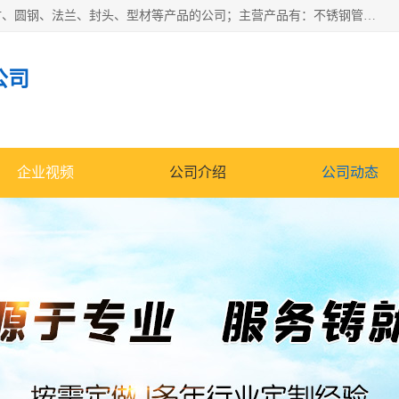
山东华钰金属材料有限公司是一家经营各种不锈钢管材、板材、圆钢、法兰、封头、型材等产品的公司；主营产品有：不锈钢管，激光切割，管件标准件，不锈钢圆钢，不锈钢人孔，不锈钢亮管，不锈钢角钢，不锈钢加工，不锈钢管子，不锈钢工业方管，不锈钢封头，不锈钢法兰，不锈钢阀门，不锈钢槽钢，不锈钢扁钢，不锈钢板等；可为客户制作各种规格的型材及不锈钢配件、非标准件及各种容器具等，能满足客户的不同采购要求。
公司
企业视频
公司介绍
公司动态