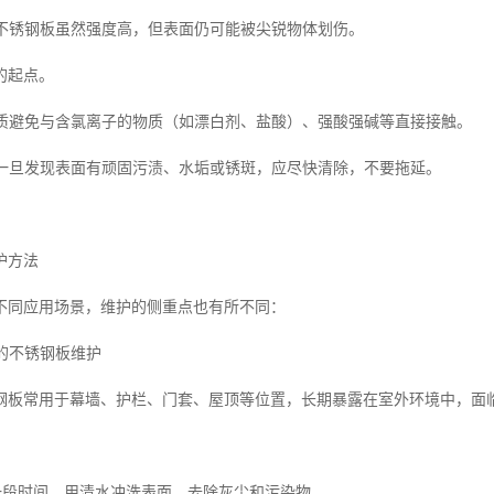
刮擦不锈钢板虽然强度高，但表面仍可能被尖锐物体划伤。
的起点。
性物质避免与含氯离子的物质（如漂白剂、盐酸）、强酸强碱等直接接触。
污渍一旦发现表面有顽固污渍、水垢或锈斑，应尽快清除，不要拖延。
护方法
不同应用场景，维护的侧重点也有所不同：
域的不锈钢板维护
钢板常用于幕墙、护栏、门套、屋顶等位置，长期暴露在室外环境中，面
隔一段时间，用清水冲洗表面，去除灰尘和污染物。