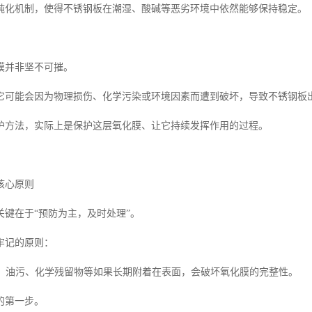
钝化机制，使得不锈钢板在潮湿、酸碱等恶劣环境中依然能够保持稳定。
膜并非坚不可摧。
它可能会因为物理损伤、化学污染或环境因素而遭到破坏，导致不锈钢板
护方法，实际上是保护这层氧化膜、让它持续发挥作用的过程。
核心原则
关键在于“预防为主，及时处理”。
牢记的原则：
灰尘、油污、化学残留物等如果长期附着在表面，会破坏氧化膜的完整性。
的第一步。