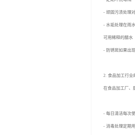
- 顽固污渍处
- 水垢处理在
可用稀释的醋水（
- 防锈斑如果
2. 食品加工行
在食品加工厂、
- 每日清洁每
- 消毒处理定