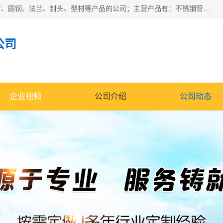
山东华钰金属材料有限公司是一家经营各种不锈钢管材、板材、圆钢、法兰、封头、型材等产品的公司；主营产品有：不锈钢管，激光切割，管件标准件，不锈钢圆钢，不锈钢人孔，不锈钢亮管，不锈钢角钢，不锈钢加工，不锈钢管子，不锈钢工业方管，不锈钢封头，不锈钢法兰，不锈钢阀门，不锈钢槽钢，不锈钢扁钢，不锈钢板等；可为客户制作各种规格的型材及不锈钢配件、非标准件及各种容器具等，能满足客户的不同采购要求。
公司
企业视频
公司介绍
公司动态