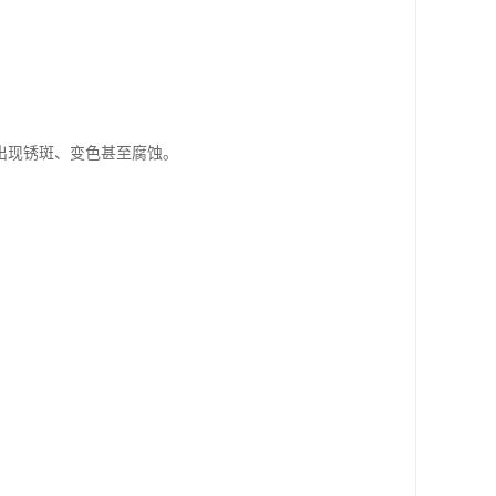
出现锈斑、变色甚至腐蚀。