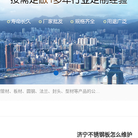
山东华钰金属材料有限公司是一家经营各种不锈钢管材、板材、圆钢、法兰、封头、型材等产品的公司；主营产品有：不锈钢管，激光切割，管件标准件，不锈钢圆钢，不锈钢人孔，不锈钢亮管，不锈钢角钢，不锈钢加工，不锈钢管子，不锈钢工业方管，不锈钢封头，不锈钢法兰，不锈钢阀门，不锈钢槽钢，不锈钢扁钢，不锈钢板等；可为客户制作各种规格的型材及不锈钢配件、非标准件及各种容器具等，能满足客户的不同采购要求。
济宁不锈钢板怎么维护