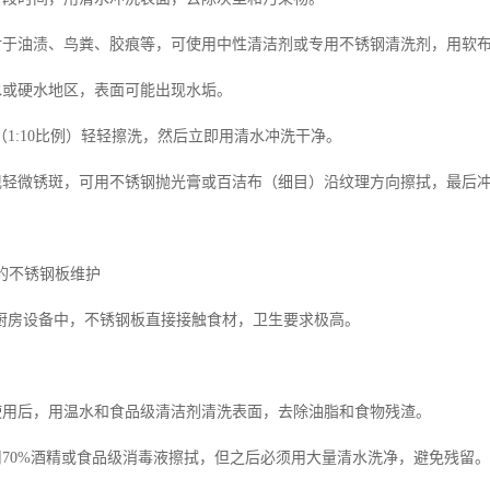
理对于油渍、鸟粪、胶痕等，可使用中性清洁剂或专用不锈钢清洗剂，用软
雨水或硬水地区，表面可能出现水垢。
1:10比例）轻轻擦洗，然后立即用清水冲洗干净。
出现轻微锈斑，可用不锈钢抛光膏或百洁布（细目）沿纹理方向擦拭，最后
业的不锈钢板维护
厨房设备中，不锈钢板直接接触食材，卫生要求极高。
次使用后，用温水和食品级清洁剂清洗表面，去除油脂和食物残渣。
期用70%酒精或食品级消毒液擦拭，但之后必须用大量清水洗净，避免残留。