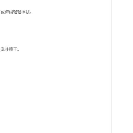
布或海绵轻轻擦拭。
冲洗并擦干。