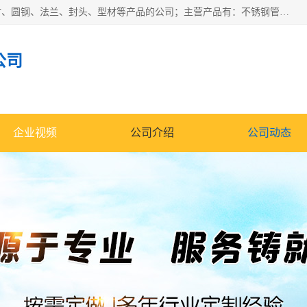
山东华钰金属材料有限公司是一家经营各种不锈钢管材、板材、圆钢、法兰、封头、型材等产品的公司；主营产品有：不锈钢管，激光切割，管件标准件，不锈钢圆钢，不锈钢人孔，不锈钢亮管，不锈钢角钢，不锈钢加工，不锈钢管子，不锈钢工业方管，不锈钢封头，不锈钢法兰，不锈钢阀门，不锈钢槽钢，不锈钢扁钢，不锈钢板等；可为客户制作各种规格的型材及不锈钢配件、非标准件及各种容器具等，能满足客户的不同采购要求。
公司
企业视频
公司介绍
公司动态