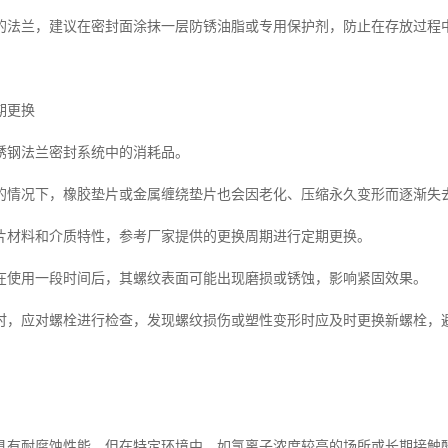
的法兰，建议在密封面涂抹一层防锈油脂或专用保护剂，防止在存放过程
期更换
锈钢法兰密封系统中的消耗品。
的情况下，橡胶垫片或金属缠绕垫片也会因老化、压缩永久变形而逐渐失
片材料和介质特性，参考厂家提供的更换周期进行定期更换。
在使用一段时间后，其螺纹表面可能出现磨损或锈蚀，影响紧固效果。
时，应对螺栓进行检查，发现螺纹损伤或塑性变形时应及时更换新螺栓，
具有耐腐蚀性能，但在特定环境中，如氯离子浓度较高的场所或长期接触