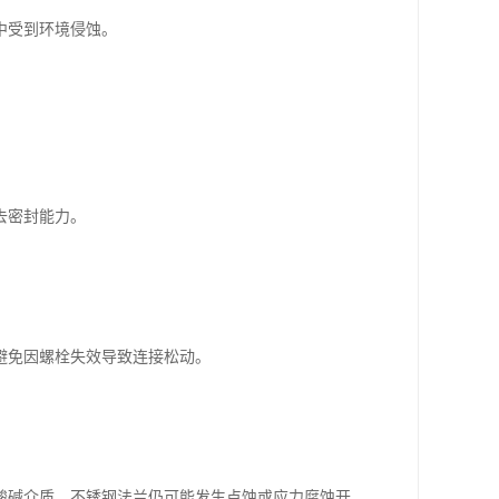
中受到环境侵蚀。
去密封能力。
避免因螺栓失效导致连接松动。
酸碱介质，不锈钢法兰仍可能发生点蚀或应力腐蚀开