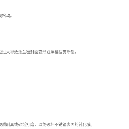
现松动。
矩过大导致法兰密封面变形或螺栓疲劳断裂。
硬质刷具或砂纸打磨，以免破坏不锈钢表面的钝化膜。