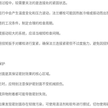
用过程中，较需要关注的是连接处的紧固状态。
运行中会产生温度变化和压力波动，法兰螺栓可能因热胀冷缩或振动而出
道的工况条件，制定合理的检查周期。
或振动较大的系统，应适当缩短检查间隔。
用扭矩扳手对螺栓进行复紧，确保法兰连接紧密但不过度施力，避免因扭
保护
封面是其保证密封效果的核心区域。
兰时，应特别注意保护密封面不受机械损伤。
或异物附着都可能导致密封失效。
如果发现密封面存在轻微污染，可使用清洁剂和软布进行擦拭，切勿使用