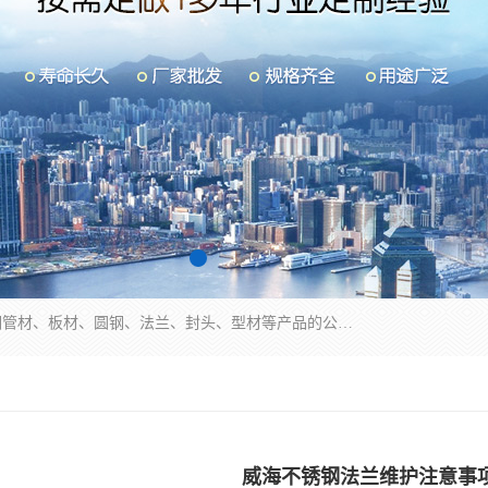
山东华钰金属材料有限公司是一家经营各种不锈钢管材、板材、圆钢、法兰、封头、型材等产品的公司；主营产品有：不锈钢管，激光切割，管件标准件，不锈钢圆钢，不锈钢人孔，不锈钢亮管，不锈钢角钢，不锈钢加工，不锈钢管子，不锈钢工业方管，不锈钢封头，不锈钢法兰，不锈钢阀门，不锈钢槽钢，不锈钢扁钢，不锈钢板等；可为客户制作各种规格的型材及不锈钢配件、非标准件及各种容器具等，能满足客户的不同采购要求。
威海不锈钢法兰维护注意事