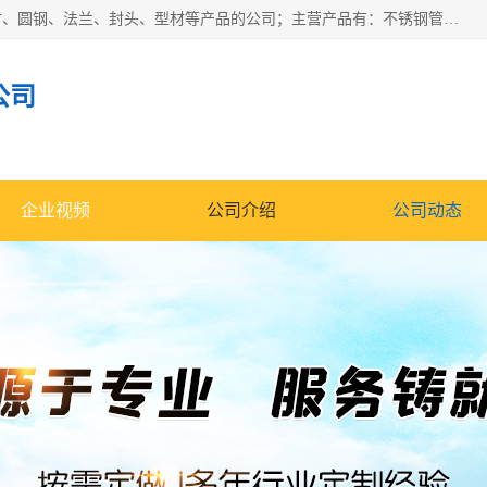
山东华钰金属材料有限公司是一家经营各种不锈钢管材、板材、圆钢、法兰、封头、型材等产品的公司；主营产品有：不锈钢管，激光切割，管件标准件，不锈钢圆钢，不锈钢人孔，不锈钢亮管，不锈钢角钢，不锈钢加工，不锈钢管子，不锈钢工业方管，不锈钢封头，不锈钢法兰，不锈钢阀门，不锈钢槽钢，不锈钢扁钢，不锈钢板等；可为客户制作各种规格的型材及不锈钢配件、非标准件及各种容器具等，能满足客户的不同采购要求。
公司
企业视频
公司介绍
公司动态