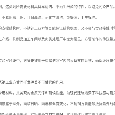
例，这类场所需要材料具备易清洁、不滋生细菌的特性，以避免污染产品
，不易附着污垢，且耐高温、耐化学清洗，能够满足卫生标准。
的支撑结构时，不锈铜工业方管既能保证结构稳固，又不会与食品接触时
生产线、乳制品加工车间以及肉类处理厂中尤为常见，方管制作的传送带
实验室环境中，方管也被用于构建洁净室内的设备支撑系统，确保环境符
锈钢工业方管同样发挥着不可替代的作用。
常用材料，其美观的金属光泽和耐候性能，为现代建筑增添了科技感与耐
期暴露于室外，面临日晒、雨淋和温度变化，不锈铜方管能够抵抗紫外线
整外形便于与玻璃、铝板等外立材料搭配，实现现代化建筑设计语言。