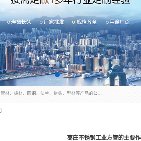
山东华钰金属材料有限公司是一家经营各种不锈钢管材、板材、圆钢、法兰、封头、型材等产品的公司；主营产品有：不锈钢管，激光切割，管件标准件，不锈钢圆钢，不锈钢人孔，不锈钢亮管，不锈钢角钢，不锈钢加工，不锈钢管子，不锈钢工业方管，不锈钢封头，不锈钢法兰，不锈钢阀门，不锈钢槽钢，不锈钢扁钢，不锈钢板等；可为客户制作各种规格的型材及不锈钢配件、非标准件及各种容器具等，能满足客户的不同采购要求。
用
枣庄不锈钢工业方管的主要作