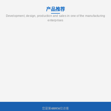
产品推荐
Development, design, production and sales in one of the manufacturing
enterprises
您是第
480956
位访客